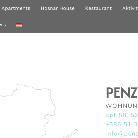
Apartments
Hosnar House
Restaurant
Aktivi
ess
PEN
WOHNUNG
Kot 58, 5
+386 51 
info@pen