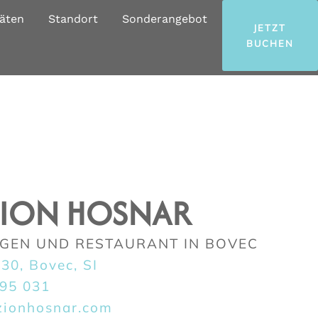
täten
Standort
Sonderangebot
JETZT
BUCHEN
ZION HOSNAR
EN UND RESTAURANT IN BOVEC
230, Bovec, SI
395 031
zionhosnar.com